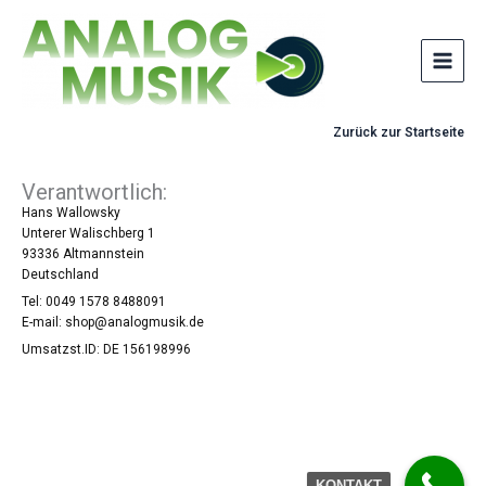
Zum
Inhalt
springen
Zurück zur Startseite
Verantwortlich:
Hans Wallowsky
Unterer Walischberg 1
93336 Altmannstein
Deutschland
Tel: 0049 1578 8488091
E-mail: shop@analogmusik.de
Umsatzst.ID: DE 156198996
KONTAKT